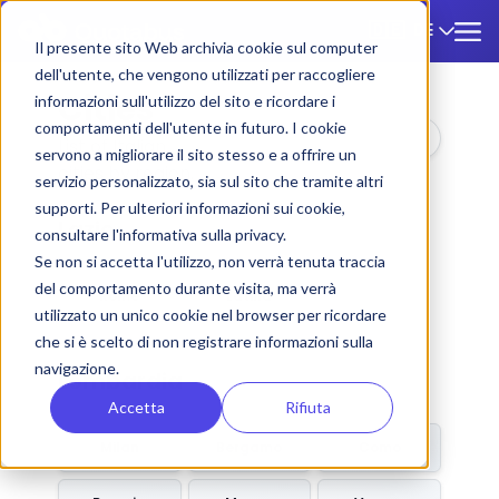
DE
🇩🇪
Il presente sito Web archivia cookie sul computer
dell'utente, che vengono utilizzati per raccogliere
Cities
informazioni sull'utilizzo del sito e ricordare i
comportamenti dell'utente in futuro. I cookie
List of Italian
servono a migliorare il sito stesso e a offrire un
cities by region.
servizio personalizzato, sia sul sito che tramite altri
supporti. Per ulteriori informazioni sui cookie,
Lazio
consultare l'informativa sulla privacy.
Se non si accetta l'utilizzo, non verrà tenuta traccia
del comportamento durante visita, ma verrà
Rome
Latina
utilizzato un unico cookie nel browser per ricordare
che si è scelto di non registrare informazioni sulla
navigazione.
Lombardia
Accetta
Rifiuta
Milan
Bergamo
Como