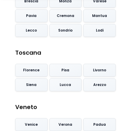
Brescia
Monza
Varese
Pavia
Cremona
Mantua
Lecco
Sondrio
Lodi
Toscana
Florence
Pisa
Livorno
Siena
Lucca
Arezzo
Veneto
Venice
Verona
Padua