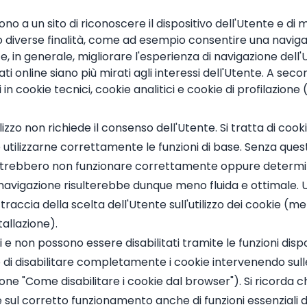
ono a un sito di riconoscere il dispositivo dell'Utente e 
no diverse finalità, come ad esempio consentire una navigaz
, in generale, migliorare l'esperienza di navigazione dell'U
i online siano più mirati agli interessi dell'Utente. A secon
n cookie tecnici, cookie analitici e cookie di profilazione (d
utilizzo non richiede il consenso dell'Utente. Si tratta di c
 utilizzarne correttamente le funzioni di base. Senza que
potrebbero non funzionare correttamente oppure determinati
 navigazione risulterebbe dunque meno fluida e ottimale. U
 traccia della scelta dell'Utente sull'utilizzo dei cookie (
allazione).
 e non possono essere disabilitati tramite le funzioni disponi
o di disabilitare completamente i cookie intervenendo sull
one "Come disabilitare i cookie dal browser"). Si ricorda che 
sul corretto funzionamento anche di funzioni essenziali de