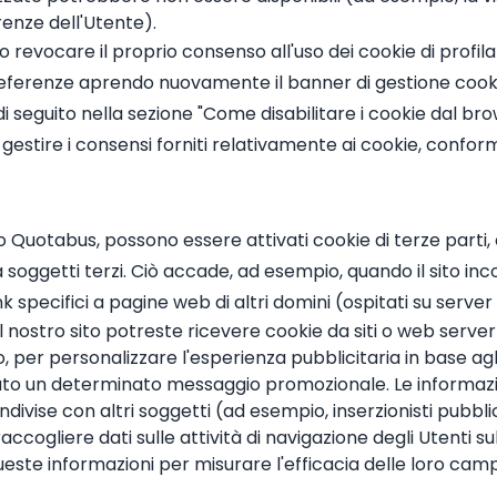
renze dell'Utente).
 o revocare il proprio consenso all'uso dei cookie di profil
referenze aprendo nuovamente il banner di gestione cooki
di seguito nella sezione "Come disabilitare i cookie dal br
 e gestire i consensi forniti relativamente ai cookie, conf
to Quotabus, possono essere attivati cookie di terze parti,
da soggetti terzi. Ciò accade, ad esempio, quando il sito 
k specifici a pagine web di altri domini (ospitati su server
il nostro sito potreste ricevere cookie da siti o web server 
tro, per personalizzare l'esperienza pubblicitaria in base ag
to un determinato messaggio promozionale. Le informazion
ivise con altri soggetti (ad esempio, inserzionisti pubblici
ccogliere dati sulle attività di navigazione degli Utenti sul n
este informazioni per misurare l'efficacia delle loro camp