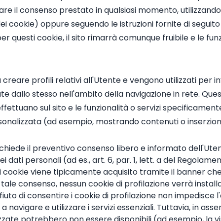
re il consenso prestato in qualsiasi momento, utilizzando
i cookie) oppure seguendo le istruzioni fornite di seguito 
r questi cookie, il sito rimarrà comunque fruibile e le fun
a creare profili relativi all'Utente e vengono utilizzati per 
te dallo stesso nell'ambito della navigazione in rete. Qu
ffettuano sul sito e le funzionalità o servizi specificamente r
onalizzata (ad esempio, mostrando contenuti o inserzioni p
e richiede il preventivo consenso libero e informato dell'Ute
i dati personali (ad es., art. 6, par. 1, lett. a del Regolam
sti cookie viene tipicamente acquisito tramite il banner 
 tale consenso, nessun cookie di profilazione verrà install
fiuto di consentire i cookie di profilazione non impedisce l
a navigare e utilizzare i servizi essenziali. Tuttavia, in asse
zzate potrebbero non essere disponibili (ad esempio, la vi