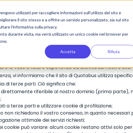
 de Voyageurs
Pour les compagnies de bus
ZTL
gono utilizzati per raccogliere informazioni sull'utilizzo del sito e
liorare il sito stesso e a offrire un servizio personalizzato, sia sul sito
ltare l'informativa sulla privacy.
Quotabus
ento durante visita, ma verrà utilizzato un unico cookie nel browser per
ione.
R.L. (di seguito "Quotabus") - La presente Cookie Policy des
le tramite il dominio principale e i suoi sottodomini). Quo
Accetta
Rifiuta
rio sito e adattarlo meglio ai vostri interessi ed esigenze d
re le vostre future esperienze ed attività sul nostro sito.
za, vi informiamo che il sito di Quotabus utilizza specific
ia di terze parti. Ciò significa che:
e è direttamente riferibile al nostro dominio (prima parte),
;
ati a terze parti e utilizzare cookie di profilazione;
amo non richiedono il vostro consenso, in quanto necessari 
gazione ottimale dei servizi richiesti;
i cookie può variare: alcuni cookie restano attivi solo per