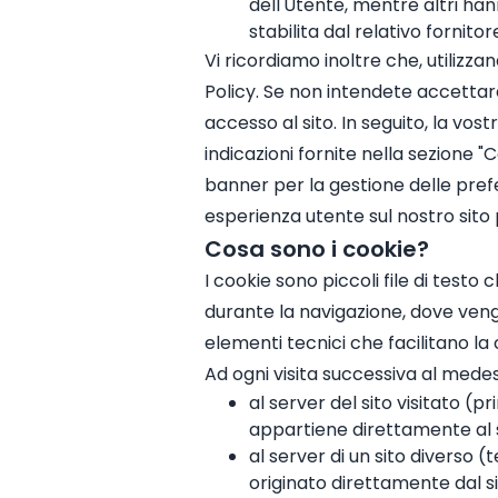
dell'Utente, mentre altri ha
stabilita dal relativo fornit
Vi ricordiamo inoltre che, utilizz
Policy. Se non intendete accettare
accesso al sito. In seguito, la vo
indicazioni fornite nella sezione 
banner per la gestione delle prefe
esperienza utente sul nostro sit
Cosa sono i cookie?
I cookie sono piccoli file di testo 
durante la navigazione, dove vengon
elementi tecnici che facilitano la c
Ad ogni visita successiva al medes
al server del sito visitato (
appartiene direttamente al sit
al server di un sito diverso 
originato direttamente dal si