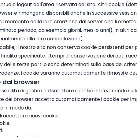
ntuale logout dall'area riservata del sito. Altri cookie (det
wser e rimangono disponibili anche in successive sessioni 
a al momento della loro creazione dal server che li emette: 
ato periodo, ad esempio giorni, mesi o anni), in altri casi 
ualmente alla loro cancellazione).
abile, il nostro sito non conserva cookie persistenti per p
inalità specificate. I tempi di conservazione dei dati racc
y delle terze parti o sono determinati sulla base dei criteri 
cadenze, i cookie saranno automaticamente rimossi e cess
e dal browser
ibilità di gestire o disabilitare i cookie intervenendo sul
te dei browser accetta automaticamente i cookie per im
ze in modo da:
di accettare nuovi cookie;
okie;
i;