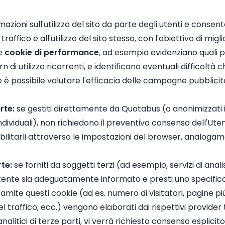
mazioni sull'utilizzo del sito da parte degli utenti e consen
affico e all'utilizzo del sito stesso, con l'obiettivo di migli
e
cookie di performance
, ad esempio evidenziano quali pa
i utilizzo ricorrenti, e identificano eventuali difficoltà ch
ookie è possibile valutare l'efficacia delle campagne pubbl
rte:
se gestiti direttamente da Quotabus (o anonimizzati
 individuali), non richiedono il preventivo consenso dell'Ute
bilitarli attraverso le impostazioni del browser, analoga
rte:
se forniti da soggetti terzi (ad esempio, servizi di ana
Utente sia adeguatamente informato e presti uno specific
 tramite questi cookie (ad es. numero di visitatori, pagine pi
raffico, ecc.) vengono elaborati dai rispettivi provider t
 analitici di terze parti, vi verrà richiesto consenso esplici