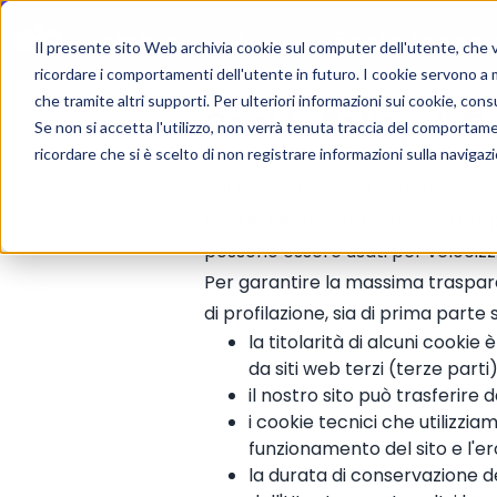
Accueil
Pour les Groupes
Il presente sito Web archivia cookie sul computer dell'utente, che ven
ricordare i comportamenti dell'utente in futuro. I cookie servono a mig
che tramite altri supporti. Per ulteriori informazioni sui cookie, consu
Cookie Policy di 
Se non si accetta l'utilizzo, non verrà tenuta traccia del comportam
ricordare che si è scelto di non registrare informazioni sulla navigaz
Relativa ai siti web di Quotabus S.
del sito web di Quotabus (accessibi
cookie per facilitare l'uso del prop
possono essere usati per velocizza
Per garantire la massima trasparen
di profilazione, sia di prima parte s
la titolarità di alcuni cooki
da siti web terzi (terze parti)
il nostro sito può trasferire d
i cookie tecnici che utilizzi
funzionamento del sito e l'ero
la durata di conservazione de