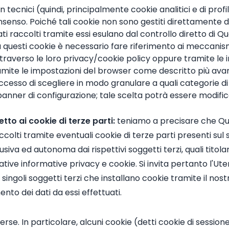
non tecnici (quindi, principalmente cookie analitici e di profi
nsenso. Poiché tali cookie non sono gestiti direttamente
 dati raccolti tramite essi esulano dal controllo diretto di 
questi cookie è necessario fare riferimento ai meccanism
traverso le loro privacy/cookie policy oppure tramite le
ramite le impostazioni del browser come descritto più avan
accesso di scegliere in modo granulare a quali categorie di
banner di configurazione; tale scelta potrà essere modific
tto ai cookie di terze parti:
teniamo a precisare che Qu
olti tramite eventuali cookie di terze parti presenti sul sit
lusiva ed autonoma dai rispettivi soggetti terzi, quali titol
tive informative privacy e cookie. Si invita pertanto l'Ut
 singoli soggetti terzi che installano cookie tramite il nost
ento dei dati da essi effettuati.
se. In particolare, alcuni cookie (detti cookie di sessione