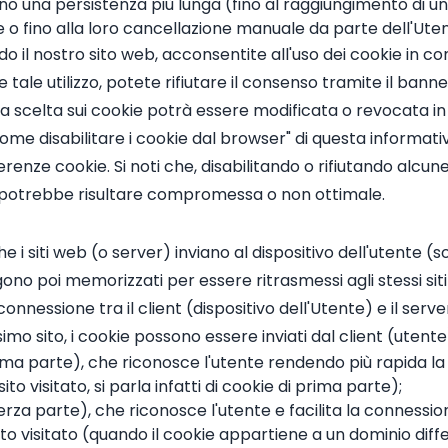
nno una persistenza più lunga (fino al raggiungimento di u
ore o fino alla loro cancellazione manuale da parte dell'Ute
ando il nostro sito web, acconsentite all'uso dei cookie in
 tale utilizzo, potete rifiutare il consenso tramite il ba
stra scelta sui cookie potrà essere modificata o revocata 
"Come disabilitare i cookie dal browser" di questa inform
renze cookie. Si noti che, disabilitando o rifiutando alcune
o potrebbe risultare compromessa o non ottimale.
che i siti web (o server) inviano al dispositivo dell'utente 
o poi memorizzati per essere ritrasmessi agli stessi siti al
onnessione tra il client (dispositivo dell'Utente) e il serve
imo sito, i cookie possono essere inviati dal client (uten
prima parte), che riconosce l'utente rendendo più rapida l
o visitato, si parla infatti di cookie di prima parte);
(terza parte), che riconosce l'utente e facilita la conness
to visitato (quando il cookie appartiene a un dominio differ