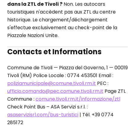
dans la ZTL de Tivoli ?
Non. Les autocars
touristiques n'accèdent pas aux ZTL du centre
historique. Le chargement/déchargement
s'effectue exclusivement au check-point de la
Piazzale Nazioni Unite.
Contacts et Informations
Commune de Tivoli — Piazza del Governo, 1 — 00019
Tivoli (RM) Police Locale : 0774 453501 Email :
poliziamunicipale@comune.tivoli.rm.it
PEC :
ufficio.comando@pec.comune.tivoli.rm.it
Page ZTL
Commune :
comune.tivoli.rm.it/informazione/ztl
Check Point Bus – ASA Servizi s.r.l. :
asaservizisrl.com/bus-turistici
| Tél. +39 0774
285172