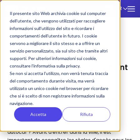
FR
🇫🇷
Il presente sito Web archivia cookie sul computer
dell'utente, che vengono utilizzati per raccogliere
informazioni sull'utilizzo del sito e ricordare i
ZTL
/
Tivoli
comportamenti dell'utente in futuro. I cookie
servono a migliorare il sito stesso e a offrire un
Tivoli
servizio personalizzato, sia sul sito che tramite altri
supporti. Per ulteriori informazioni sui cookie,
Tivoli (RM) — ZTL et Check Point
consultare l'informativa sulla privacy.
Se non si accetta l'utilizzo, non verrà tenuta traccia
Bus Touristiques : Guide
del comportamento durante visita, ma verrà
Complet des Tarifs,
utilizzato un unico cookie nel browser per ricordare
Stationnement et Procédures
che si è scelto di non registrare informazioni sulla
navigazione.
d'Accès
Accetta
Rifiuta
Vous planifiez une visite de groupe à Tivoli en
autocar ? Avant d'entrer dans la ville, il est