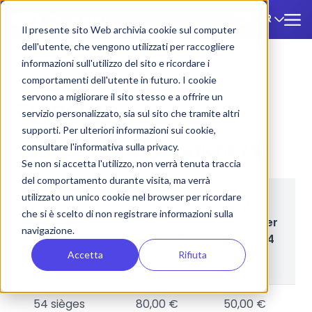
FR
🇫🇷
Il presente sito Web archivia cookie sul computer
dell'utente, che vengono utilizzati per raccogliere
informazioni sull'utilizzo del sito e ricordare i
ZTL
/
Syracuse
comportamenti dell'utente in futuro. I cookie
servono a migliorare il sito stesso e a offrire un
Syracuse
servizio personalizzato, sia sul sito che tramite altri
supporti. Per ulteriori informazioni sui cookie,
Tarifs et réglementations ZTL
consultare l'informativa sulla privacy.
Se non si accetta l'utilizzo, non verrà tenuta traccia
del comportamento durante visita, ma verrà
utilizzato un unico cookie nel browser per ricordare
Tarif
che si è scelto di non registrare informazioni sulla
Tarif
journalier
Sièges
navigazione.
journalier
après 24
heures
Accetta
Rifiuta
54 sièges
80,00 €
50,00 €