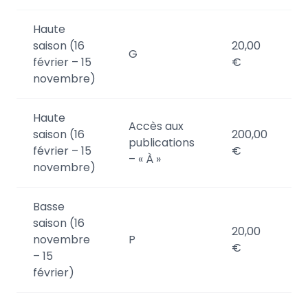
Haute
saison (16
20,00
3
G
février – 15
€
novembre)
Haute
Accès aux
saison (16
200,00
N
publications
février – 15
€
p
– « À »
novembre)
Basse
saison (16
20,00
3
novembre
P
€
– 15
février)