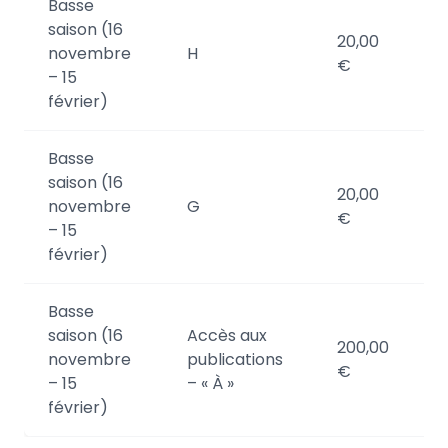
Basse
saison (16
20,00
2
novembre
H
€
– 15
février)
Basse
saison (16
20,00
3
novembre
G
€
– 15
février)
Basse
saison (16
Accès aux
200,00
N
novembre
publications
€
p
– 15
– « À »
février)