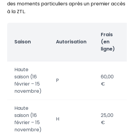
des moments particuliers après un premier accès
à la ZTL.
T
Frais
(
Saison
Autorisation
(en
C
ligne)
P
Haute
saison (16
60,00
7
P
février – 15
€
novembre)
Haute
saison (16
25,00
3
H
février – 15
€
novembre)