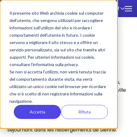
FR
🇫🇷
Il presente sito Web archivia cookie sul computer
dell'utente, che vengono utilizzati per raccogliere
informazioni sull'utilizzo del sito e ricordare i
ZTL
/
Siena
comportamenti dell'utente in futuro. I cookie
servono a migliorare il sito stesso e a offrire un
Sienne
servizio personalizzato, sia sul sito che tramite altri
supporti. Per ulteriori informazioni sui cookie,
Tarifs et réglementations ZTL
consultare l'informativa sulla privacy.
Se non si accetta l'utilizzo, non verrà tenuta traccia
del comportamento durante visita, ma verrà
Les tarifs des bus touristiques, taxes comprises,
utilizzato un unico cookie nel browser per ricordare
varient en fonction de la destination (centre-ville
che si è scelto di non registrare informazioni sulla
ou banlieue), de la saison touristique (haute ou
navigazione.
basse) et du mode de paiement (en ligne ou à
Accetta
Rifiuta
notre point de contrôle "Il Fagiolone"). Des
réductions sont disponibles pour les groupes
séjournant dans les hébergements de Sienne.