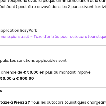
ou par téléphone avec la plaque d'immatriculation et la da
chéant) peut être envoyé dans les 2 jours suivant l'arriv
application EasyPark
mune.pienza.si.it – Taxe d'entrée pour autocars touristiqu
pale. Les sanctions applicables sont :
amende de
€ 50,00
en plus du montant impayé
 50,00 à € 500,00
s
a taxe à Pienza ?
Tous les autocars touristiques chargean