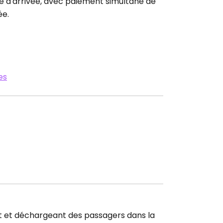
te d'arrivée, avec paiement simultané de
ée.
es
t et déchargeant des passagers dans la