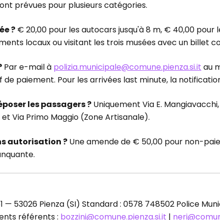
ont prévues pour plusieurs catégories.
ée ?
€ 20,00 pour les autocars jusqu'à 8 m, € 40,00 pour l
nts locaux ou visitant les trois musées avec un billet c
?
Par e-mail à
polizia.municipale@comune.pienza.si.it
au mo
atif de paiement. Pour les arrivées last minute, la notifi
déposer les passagers ?
Uniquement Via E. Mangiavacchi,
a et Via Primo Maggio (Zone Artisanale).
ns autorisation ?
Une amende de € 50,00 pour non-paiem
anquante.
 — 53026 Pienza (SI) Standard : 0578 748502 Police Munic
nts référents :
bozzini@comune.pienza.si.it
|
neri@comune