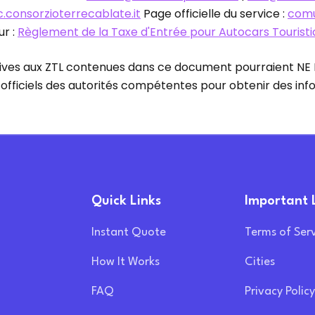
consorzioterrecablate.it
Page officielle du service :
comu
r :
Règlement de la Taxe d'Entrée pour Autocars Tourist
ives aux ZTL contenues dans ce document pourraient NE PA
s officiels des autorités compétentes pour obtenir des inf
Quick Links
Important 
Instant Quote
Terms of Ser
How It Works
Cities
FAQ
Privacy Policy