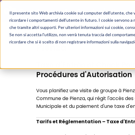
Accueil
Pour les Groupes
Il presente sito Web archivia cookie sul computer dell'utente, che ven
ricordare i comportamenti dell'utente in futuro. I cookie servono a mig
che tramite altri supporti. Per ulteriori informazioni sui cookie, consu
ZTL
/
Pienza
Se non si accetta l'utilizzo, non verrà tenuta traccia del comportam
ricordare che si è scelto di non registrare informazioni sulla navigaz
Pienza
Taxe d'Entrée et Check Poin
Procédures d'Autorisation
Vous planifiez une visite de groupe à Pienz
Commune de Pienza, qui régit l'accès des a
Municipale et du paiement d'une taxe d'en
Tarifs et Réglementation – Taxe d'Ent