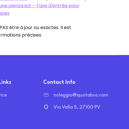
ne.pienza.si.it – Taxe d'entrée pour
iques
S être à jour ou exactes. Il est
ormations précises.
Links
Contact Info
vice
noleggio@quotabus.com
Via Valla 5, 27100 PV