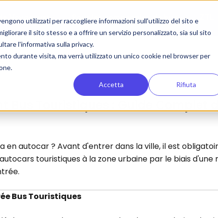
 de Voyageurs
Pour les compagnies de bus
ZTL
gono utilizzati per raccogliere informazioni sull'utilizzo del sito e
liorare il sito stesso e a offrire un servizio personalizzato, sia sul sito
ltare l'informativa sulla privacy.
ento durante visita, ma verrà utilizzato un unico cookie nel browser per
ione.
Accetta
Rifiuta
t Bus Touristiques : Guide Complet de
a en autocar ? Avant d'entrer dans la ville, il est obligat
utocars touristiques à la zone urbaine par le biais d'une n
trée.
rée Bus Touristiques