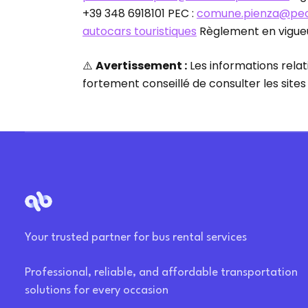
+39 348 6918101 PEC :
comune.pienza@pec.
autocars touristiques
Règlement en vigueu
⚠️
Avertissement :
Les informations relat
fortement conseillé de consulter les site
Your trusted partner for bus rental services
Professional, reliable, and affordable transportation
solutions for every occasion