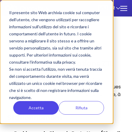
FR
🇫🇷
Il presente sito Web archivia cookie sul computer
dell'utente, che vengono utilizzati per raccogliere
informazioni sull'utilizzo del sito e ricordare i
ZTL
/
Perouse
comportamenti dell'utente in futuro. I cookie
servono a migliorare il sito stesso e a offrire un
Pérouse
servizio personalizzato, sia sul sito che tramite altri
supporti. Per ulteriori informazioni sui cookie,
Tarifs et réglementations ZTL
consultare l'informativa sulla privacy.
Se non si accetta l'utilizzo, non verrà tenuta traccia
del comportamento durante visita, ma verrà
Interdiction de transit
: Depuis le 24
utilizzato un unico cookie nel browser per ricordare
novembre 2008, le transit des bus touristiques
che si è scelto di non registrare informazioni sulla
est interdit dans la zone urbaine de Pérouse, à
navigazione.
l'exception des zones indiquées.
Accetta
Rifiuta
Stationnement