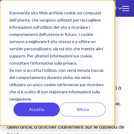
FR
🇫🇷
Il presente sito Web archivia cookie sul computer
dell'utente, che vengono utilizzati per raccogliere
informazioni sull'utilizzo del sito e ricordare i
ZTL
/
Mantoue
comportamenti dell'utente in futuro. I cookie
servono a migliorare il sito stesso e a offrire un
MANTOUE
servizio personalizzato, sia sul sito che tramite altri
supporti. Per ulteriori informazioni sui cookie,
1) TARIFS ET RÈGLEMENT ZTL
consultare l'informativa sulla privacy.
Se non si accetta l'utilizzo, non verrà tenuta traccia
del comportamento durante visita, ma verrà
La Commune de Mantoue a établi une Zone à
utilizzato un unico cookie nel browser per ricordare
Trafic Limité (ZTL) active tous les jours de 7h00 à
che si è scelto di non registrare informazioni sulla
19h00. L'accès n'est autorisé qu'aux véhicules
navigazione.
équipés d'une autorisation journalière spécifique,
Accetta
Rifiuta
valable 24 heures à compter de la date et de
l'heure d'arrivée déclarées au moment de la
délivrance, à afficher clairement sur le tableau de