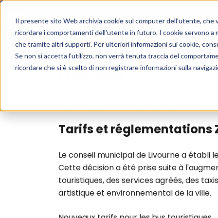
Accueil
Pour les Groupes
Il presente sito Web archivia cookie sul computer dell'utente, che ven
ricordare i comportamenti dell'utente in futuro. I cookie servono a mig
che tramite altri supporti. Per ulteriori informazioni sui cookie, consu
ZTL
/
Livourne
Se non si accetta l'utilizzo, non verrà tenuta traccia del comportam
ricordare che si è scelto di non registrare informazioni sulla navigaz
Livourne
Vous trouverez ci-dessous des informations
Tarifs et réglementations 
Le conseil municipal de Livourne a établi l
Cette décision a été prise suite à l'augme
touristiques, des services agréés, des taxi
artistique et environnemental de la ville.
Nouveaux tarifs pour les bus touristiques