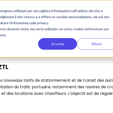
 de Voyageurs
Pour les compagnies de bus
ZTL
gono utilizzati per raccogliere informazioni sull'utilizzo del sito e
liorare il sito stesso e a offrire un servizio personalizzato, sia sul sito
ltare l'informativa sulla privacy.
ento durante visita, ma verrà utilizzato un unico cookie nel browser per
ione.
Accetta
Rifiuta
 exclusivement sur les tarifs ZTL et le stationnement des b
ZTL
es nouveaux tarifs de stationnement et de transit des autobus
ntation du trafic portuaire, notamment des navires de crois
s et des locations avec chauffeurs. L'objectif est de régul