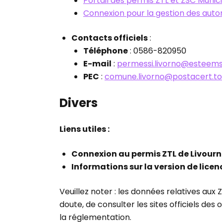
Portail des permis ZTL et ZSC Munici
Connexion pour la gestion des autor
Contacts officiels
:
Téléphone
: 0586-820950
E-mail
:
permessi.livorno@esteemsr
PEC
:
comune.livorno@postacert.to
Divers
Liens utiles :
Connexion au permis ZTL de Livour
Informations sur la version de lice
Veuillez noter : les données relatives aux
doute, de consulter les sites officiels d
la réglementation.