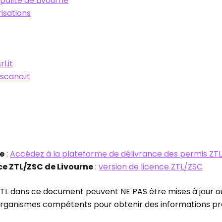
palité de Livourne
isations
l.it
scana.it
ne
:
Accédez à la plateforme de délivrance des permis ZTL
nce ZTL/ZSC de Livourne
:
version de licence ZTL/ZSC
 ZTL dans ce document peuvent NE PAS être mises à jour ou 
es organismes compétents pour obtenir des informations p