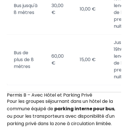
Bus jusqu'à
30,00
lende
10,00 €
8 mètres
€
de la
premi
nuitée
Jusqu'
19h00 
Bus de
60,00
lende
plus de 8
15,00 €
€
de la
mètres
premi
nuitée
Permis B – Avec Hôtel et Parking Privé
Pour les groupes séjournant dans un hôtel de la
commune équipé de
parking interne pour bus
,
ou pour les transporteurs avec disponibilité d'un
parking privé dans la zone à circulation limitée.