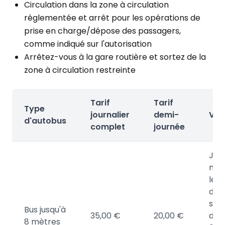
Circulation dans la zone à circulation
réglementée et arrêt pour les opérations de
prise en charge/dépose des passagers,
comme indiqué sur l'autorisation
Arrêtez-vous à la gare routière et sortez de la
zone à circulation restreinte
Tarif
Tarif
Type
journalier
demi-
Vali
d'autobus
complet
journée
Jus
minu
le j
de l
sort
Bus jusqu'à
35,00 €
20,00 €
de
8 mètres