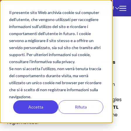
FR
🇫🇷
Il presente sito Web archivia cookie sul computer
dell'utente, che vengono utilizzati per raccogliere
informazioni sull'utilizzo del sito e ricordare i
ZTL
/
Lecce
comportamenti dell'utente in futuro. I cookie
servono a migliorare il sito stesso e a offrire un
Lecce
servizio personalizzato, sia sul sito che tramite altri
supporti. Per ulteriori informazioni sui cookie,
Permis de bus ZTL Lecce : Guide complet des
consultare l'informativa sulla privacy.
Se non si accetta l'utilizzo, non verrà tenuta traccia
tarifs, types et réglementations
del comportamento durante visita, ma verrà
utilizzato un unico cookie nel browser per ricordare
Vous organisez une visite de groupe à Lecce en
che si è scelto di non registrare informazioni sulla
autocar ou en bus touristique ? Avant d'entrer
navigazione.
dans la ville, il est essentiel de connaître les règles
du
ZTL Bus Lecce
et de demander le
Permis ZTL
Accetta
Rifiuta
bus Lecce
obligatoire pour circuler dans la zone
réglementée.