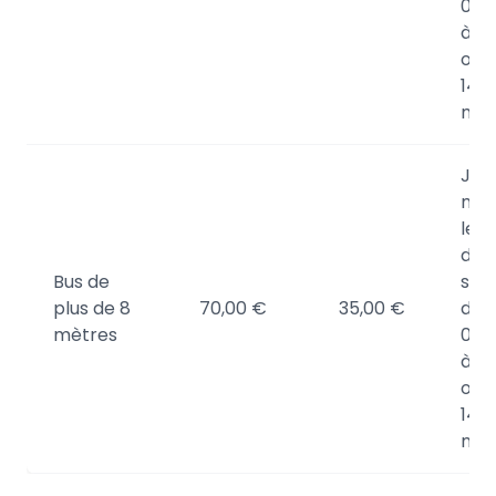
00h
à 1
ou 
14h
minu
Jus
minu
le j
de l
Bus de
sort
plus de 8
70,00 €
35,00 €
de
mètres
00h
à 1
ou 
14h
minu