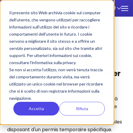
FR
🇫🇷
Il presente sito Web archivia cookie sul computer
dell'utente, che vengono utilizzati per raccogliere
informazioni sull'utilizzo del sito e ricordare i
ZTL
/
Cremone
comportamenti dell'utente in futuro. I cookie
servono a migliorare il sito stesso e a offrire un
Crémone
servizio personalizzato, sia sul sito che tramite altri
supporti. Per ulteriori informazioni sui cookie,
Qu'est-ce que la ZTL de
consultare l'informativa sulla privacy.
Se non si accetta l'utilizzo, non verrà tenuta traccia
Crémone et qui doit demander
del comportamento durante visita, ma verrà
le permis
utilizzato un unico cookie nel browser per ricordare
che si è scelto di non registrare informazioni sulla
La municipalité de Crémone a établi une zone à
navigazione.
trafic limité (ZTL) et une zone urbaine piétonne
Accetta
Rifiuta
(APU) dans lesquelles le transit et le
stationnement ne sont autorisés qu'aux véhicules
disposant d'un permis temporaire spécifique.