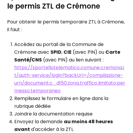
le permis ZTL de Crémone
Pour obtenir le permis temporaire ZTL à Crémone,
il faut :
Accédez au portail de la Commune de
Crémone avec
SPID
,
CIE
(avec PIN) ou
Carte
Santé/CNS
(avec PIN) au lien suivant :
https://sportellotelematico.comune.cremona.i
t/auth-service/login?backUrl=/compilazione-
urn/document:c_d150:zona.traffico.limitato;per
messo.temporaneo
Remplissez le formulaire en ligne dans la
rubrique dédiée
Joindre la documentation requise
Envoyez la demande
au moins 48 heures
avant
d'accéder à la ZTL