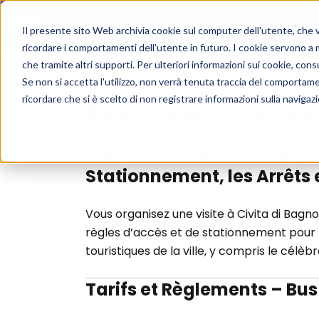
Accueil
Pour les Groupes
Il presente sito Web archivia cookie sul computer dell'utente, che ven
ricordare i comportamenti dell'utente in futuro. I cookie servono a mig
che tramite altri supporti. Per ulteriori informazioni sui cookie, consu
ZTL
/
Civita Di Bagnoregio
Se non si accetta l'utilizzo, non verrà tenuta traccia del comportam
ricordare che si è scelto di non registrare informazioni sulla navigaz
Bagnoregio / Civita 
Point de Contrôle des Bus 
Stationnement, les Arrêts 
Vous organisez une visite à Civita di Bagno
règles d’accès et de stationnement pour l
touristiques de la ville, y compris le célèb
Tarifs et Règlements – Bu