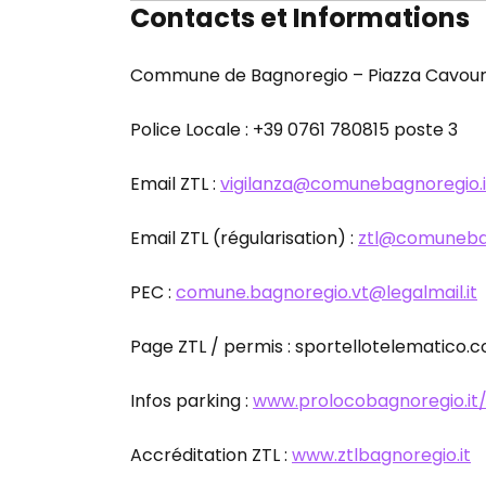
Contacts et Informations
Commune de Bagnoregio – Piazza Cavour,
Police Locale : +39 0761 780815 poste 3
Email ZTL :
vigilanza@comunebagnoregio.i
Email ZTL (régularisation) :
ztl@comunebag
PEC :
comune.bagnoregio.vt@legalmail.it
Page ZTL / permis : sportellotelematico.
Infos parking :
www.prolocobagnoregio.it
Accréditation ZTL :
www.ztlbagnoregio.it