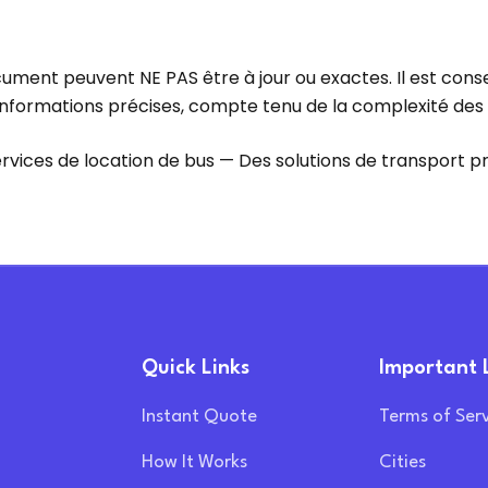
ment peuvent NE PAS être à jour ou exactes. Il est conseill
informations précises, compte tenu de la complexité des
rvices de location de bus — Des solutions de transport p
Quick Links
Important 
Instant Quote
Terms of Ser
How It Works
Cities