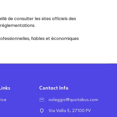
é de consulter les sites officiels des
 réglementations.
rofessionnelles, fiables et économiques
Links
Contact Info
vice
noleggio@quotabus.com
Via Valla 5, 27100 PV