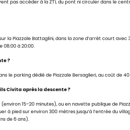
t pas accéder à la ZTL du pont ni circuler dans le centre
ur la Piazzale Battaglini, dans la zone d’arrêt court ave
de 08:00 à 20:00.
nte ?
ns le parking dédié de Piazzale Bersaglieri, au coût de 40
ls Civita après la descente ?
ué (environ 15–20 minutes), ou en navette publique de Piazz
nuer à pied sur environ 300 mètres jusqu’à l’entrée du villa
ns de 6 ans).