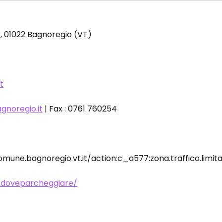
 01022 Bagnoregio (VT)
t
noregio.it
| Fax : 0761 760254
comune.bagnoregio.vt.it/action:c_a577:zona.traffico.li
/doveparcheggiare/