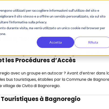
 de Voyageurs
Pour les compagnies de bus
ZTL
gono utilizzati per raccogliere informazioni sull'utilizzo del sito e
liorare il sito stesso e a offrire un servizio personalizzato, sia sul sito
ltare l'informativa sulla privacy.
ento durante visita, ma verrà utilizzato un unico cookie nel browser per
ione.
di Bagnoregio
Accetta
Rifiuta
Touristiques de Bagnoregio : Guide C
et les Procédures d’Accès
regio avec un groupe en autocar ? Avant d’entrer dans la vi
es bus touristiques, établies par la Commune de Bagnoregi
re village de Civita di Bagnoregio.
s Touristiques à Bagnoregio