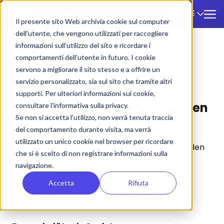
DE
🇩🇪
Il presente sito Web archivia cookie sul computer
dell'utente, che vengono utilizzati per raccogliere
informazioni sull'utilizzo del sito e ricordare i
ZTL
/
Spoleto
comportamenti dell'utente in futuro. I cookie
servono a migliorare il sito stesso e a offrire un
Spoleto
servizio personalizzato, sia sul sito che tramite altri
supporti. Per ulteriori informazioni sui cookie,
ZTL-Preise und -Bestimmungen
consultare l'informativa sulla privacy.
Se non si accetta l'utilizzo, non verrà tenuta traccia
del comportamento durante visita, ma verrà
Busse können nicht in die verkehrsberuhigten
utilizzato un unico cookie nel browser per ricordare
Zonen (ZTL) von Spoleto einfahren. Das Ausladen
che si è scelto di non registrare informazioni sulla
der Passagiere ist auf den angegebenen
navigazione.
Parkplätzen erforderlich.
Accetta
Rifiuta
Parken