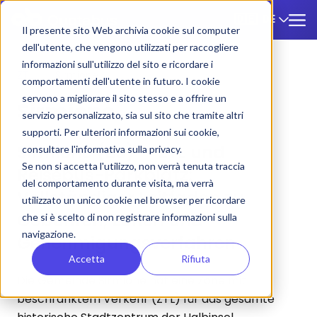
DE
🇩🇪
Il presente sito Web archivia cookie sul computer
dell'utente, che vengono utilizzati per raccogliere
informazioni sull'utilizzo del sito e ricordare i
ZTL
/
Sirmione
comportamenti dell'utente in futuro. I cookie
servono a migliorare il sito stesso e a offrire un
Sirmione
servizio personalizzato, sia sul sito che tramite altri
supporti. Per ulteriori informazioni sui cookie,
Sirmione (BS) — ZTL und
consultare l'informativa sulla privacy.
Se non si accetta l'utilizzo, non verrà tenuta traccia
Reisebus-Parkplatz:
del comportamento durante visita, ma verrà
Vollständiger Leitfaden zu
utilizzato un unico cookie nel browser per ricordare
Gebühren, Zonen und
che si è scelto di non registrare informazioni sulla
navigazione.
Genehmigungsverfahren
Accetta
Rifiuta
Die Gemeinde Sirmione hat eine Zone mit
beschränktem Verkehr (ZTL) für das gesamte