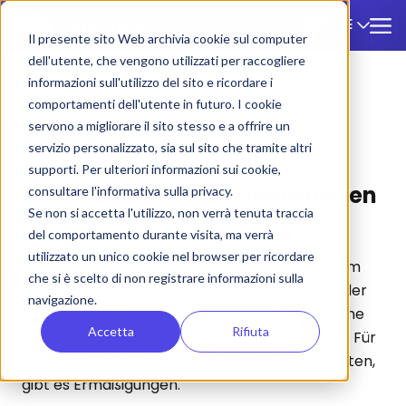
DE
🇩🇪
Il presente sito Web archivia cookie sul computer
dell'utente, che vengono utilizzati per raccogliere
informazioni sull'utilizzo del sito e ricordare i
ZTL
/
Siena
comportamenti dell'utente in futuro. I cookie
servono a migliorare il sito stesso e a offrire un
Siena
servizio personalizzato, sia sul sito che tramite altri
supporti. Per ulteriori informazioni sui cookie,
ZTL-Preise und -Bestimmungen
consultare l'informativa sulla privacy.
Se non si accetta l'utilizzo, non verrà tenuta traccia
del comportamento durante visita, ma verrà
Die Preise für Touristenbusse, einschließlich
utilizzato un unico cookie nel browser per ricordare
Steuern, variieren je nach Zielort (Stadtzentrum
che si è scelto di non registrare informazioni sulla
oder Vororte), der Touristensaison (Haupt- oder
navigazione.
Nebensaison) und der Zahlungsmethode (online
Accetta
Rifiuta
oder an unserem Kontrollpunkt „Il Fagiolone“). Für
Gruppen, die in Siena-Unterkünften übernachten,
gibt es Ermäßigungen.