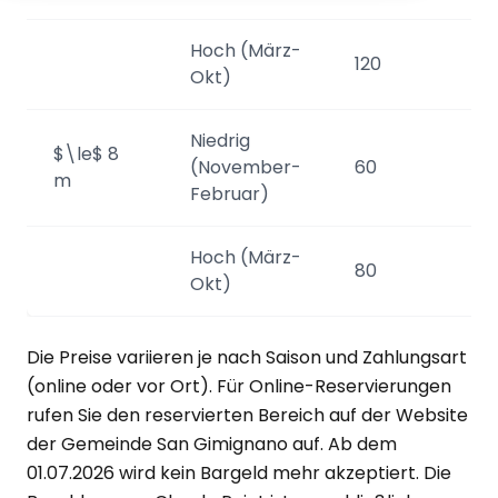
Hoch (März-
120
2
Okt)
Niedrig
$\le$ 8
(November-
60
11
m
Februar)
Hoch (März-
80
1
Okt)
Die Preise variieren je nach Saison und Zahlungsart
(online oder vor Ort). Für Online-Reservierungen
rufen Sie den reservierten Bereich auf der Website
der Gemeinde San Gimignano auf. Ab dem
01.07.2026 wird kein Bargeld mehr akzeptiert. Die