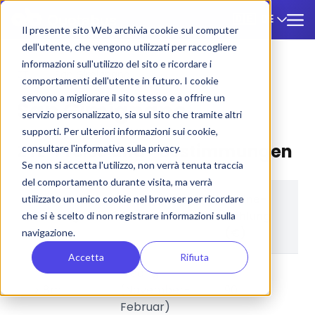
DE
🇩🇪
Il presente sito Web archivia cookie sul computer
dell'utente, che vengono utilizzati per raccogliere
informazioni sull'utilizzo del sito e ricordare i
ZTL
/
San Gimignano
comportamenti dell'utente in futuro. I cookie
servono a migliorare il sito stesso e a offrire un
San Gimignano
servizio personalizzato, sia sul sito che tramite altri
supporti. Per ulteriori informazioni sui cookie,
ZTL-Preise und -Bestimmungen
consultare l'informativa sulla privacy.
Se non si accetta l'utilizzo, non verrà tenuta traccia
del comportamento durante visita, ma verrà
Online-
B
utilizzato un unico cookie nel browser per ricordare
Buslänge
Saison
Zahlung
v
che si è scelto di non registrare informazioni sulla
(€)
(
navigazione.
Accetta
Rifiuta
Niedrig
> 8m
(November-
90
1
Februar)