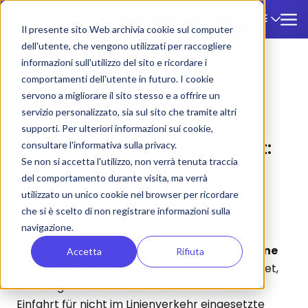
DE
🇩🇪
Il presente sito Web archivia cookie sul computer
dell'utente, che vengono utilizzati per raccogliere
informazioni sull'utilizzo del sito e ricordare i
ZTL
/
Montecatini
comportamenti dell'utente in futuro. I cookie
servono a migliorare il sito stesso e a offrire un
Montecatini Terme
servizio personalizzato, sia sul sito che tramite altri
supporti. Per ulteriori informazioni sui cookie,
ZTL und Reisebus-Checkpoint:
consultare l'informativa sulla privacy.
Se non si accetta l'utilizzo, non verrà tenuta traccia
Vollständiger Leitfaden zu
del comportamento durante visita, ma verrà
Gebühren, Zonen und
utilizzato un unico cookie nel browser per ricordare
Genehmigungsverfahren
che si è scelto di non registrare informazioni sulla
navigazione.
Die Gemeinde Montecatini Terme hat eine
Zone
Accetta
Rifiuta
mit beschränktem Verkehr (ZTL)
eingerichtet,
die das gesamte Stadtzentrum umfasst. Die
Einfahrt für nicht im Linienverkehr eingesetzte