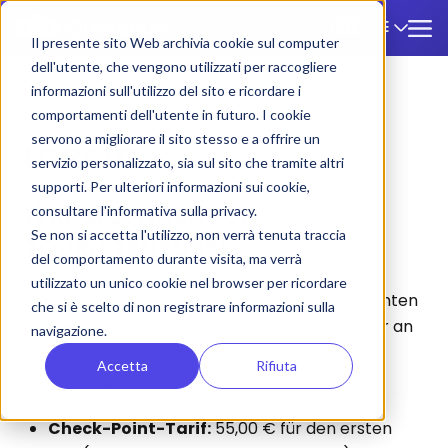
DE
🇩🇪
Il presente sito Web archivia cookie sul computer
dell'utente, che vengono utilizzati per raccogliere
informazioni sull'utilizzo del sito e ricordare i
ZTL
/
Loreto
comportamenti dell'utente in futuro. I cookie
servono a migliorare il sito stesso e a offrire un
LORETO
servizio personalizzato, sia sul sito che tramite altri
supporti. Per ulteriori informazioni sui cookie,
1) REGELUNGEN FÜR
consultare l'informativa sulla privacy.
Se non si accetta l'utilizzo, non verrà tenuta traccia
TOURISTENBUSSE
del comportamento durante visita, ma verrà
utilizzato un unico cookie nel browser per ricordare
Die verkehrsberuhigte Zone (ZTL) ist im gesamten
che si è scelto di non registrare informazioni sulla
Gemeindegebiet von Loreto, einschließlich der an
navigazione.
die Beherbergungsbetriebe angrenzenden
Accetta
Rifiuta
Bereiche, gebührenpflichtig.
Check-Point-Tarif:
55,00 € für den ersten