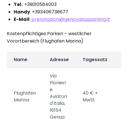
Tel.
: +39010564003
Handy
: +393406738677
E-Mail
:
prenotazioni@genovabusparking.it
Kostenpflichtiges Parken – westlicher
Vorortbereich (Flughafen Marina)
Name
Adresse
Tagessatz
Re
Via
Pionieri
e
Flughafen
40 € +
Aviatori
Ob
Marina
MwSt.
d'Italia,
16154
Genua