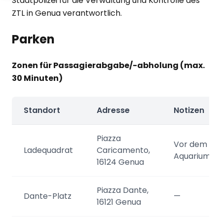
Stadtpolizei für die Verwaltung und Kontrolle des
ZTL in Genua verantwortlich.
Parken
Zonen für Passagierabgabe/-abholung (max.
30 Minuten)
Standort
Adresse
Notizen
Piazza
Vor dem
Ladequadrat
Caricamento,
Aquarium
16124 Genua
Piazza Dante,
Dante-Platz
—
16121 Genua