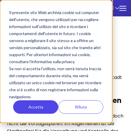
DE
🇩🇪
Il presente sito Web archivia cookie sul computer
dell'utente, che vengono utilizzati per raccogliere
informazioni sull'utilizzo del sito e ricordare i
ZTL
/
Genua
comportamenti dell'utente in futuro. I cookie
servono a migliorare il sito stesso e a offrire un
Genua
servizio personalizzato, sia sul sito che tramite altri
supporti. Per ulteriori informazioni sui cookie,
Nachfolgend finden Sie ausschließlich
consultare l'informativa sulla privacy.
Se non si accetta l'utilizzo, non verrà tenuta traccia
Informationen zu ZTL-Tarifen und
del comportamento durante visita, ma verrà
Parkmöglichkeiten für Touristenbusse in der Stadt
utilizzato un unico cookie nel browser per ricordare
Genua.
che si è scelto di non registrare informazioni sulla
navigazione.
ZTL-Preise und -Bestimmungen
Accetta
Rifiuta
Es fallen keine ZTL-Gebühren an, nutzen Sie jedoch
nicht die Vorzugsspuren. Im Allgemeinen ist die