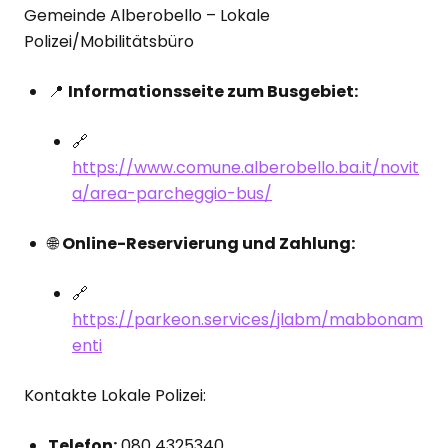
Gemeinde Alberobello – Lokale
Polizei/Mobilitätsbüro
📍
Informationsseite zum Busgebiet:
🔗
https://www.comune.alberobello.ba.it/novit
a/area-parcheggio-bus/
🌐
Online-Reservierung und Zahlung:
🔗
https://parkeon.services/jlabm/mabbonam
enti
Kontakte Lokale Polizei:
Telefon:
080 4325340