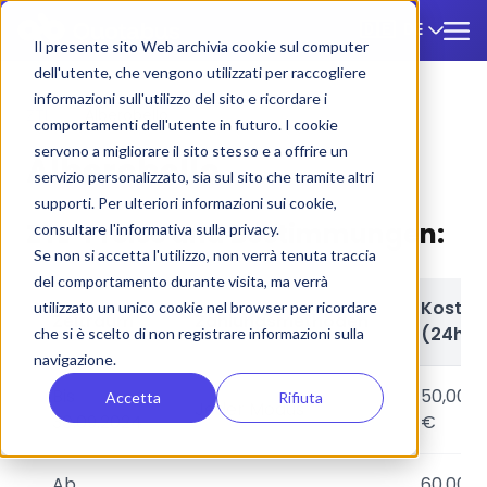
DE
🇩🇪
Il presente sito Web archivia cookie sul computer
dell'utente, che vengono utilizzati per raccogliere
informazioni sull'utilizzo del sito e ricordare i
ZTL
/
Alberobello
comportamenti dell'utente in futuro. I cookie
servono a migliorare il sito stesso e a offrire un
Alberobello
servizio personalizzato, sia sul sito che tramite altri
supporti. Per ulteriori informazioni sui cookie,
ZTL-Preise und Bestimmungen:
consultare l'informativa sulla privacy.
Se non si accetta l'utilizzo, non verrà tenuta traccia
del comportamento durante visita, ma verrà
Kosten
utilizzato un unico cookie nel browser per ricordare
Zeitraum
Zahlungsmethoden
(24h)
che si è scelto di non registrare informazioni sulla
navigazione.
Bis
50,00
Accetta
Rifiuta
Jeder Modus
30.09.2024
€
Ab
60,00