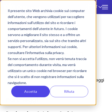
IT
🇮🇹
Il presente sito Web archivia cookie sul computer
dell'utente, che vengono utilizzati per raccogliere
informazioni sull'utilizzo del sito e ricordare i
ZTL
/
Spoleto
comportamenti dell'utente in futuro. I cookie
servono a migliorare il sito stesso e a offrire un
Spoleto
servizio personalizzato, sia sul sito che tramite altri
supporti. Per ulteriori informazioni sui cookie,
Tariffe e Regolamenti ZTL
consultare l'informativa sulla privacy.
Se non si accetta l'utilizzo, non verrà tenuta traccia
del comportamento durante visita, ma verrà
Gli autobus non possono entrare nelle zone a
utilizzato un unico cookie nel browser per ricordare
traffico limitato (ZTL) di Spoleto. È necessario
che si è scelto di non registrare informazioni sulla
effettuare lo scarico dei passeggeri nei parcheggi
navigazione.
indicati.
Accetta
Rifiuta
Parcheggi