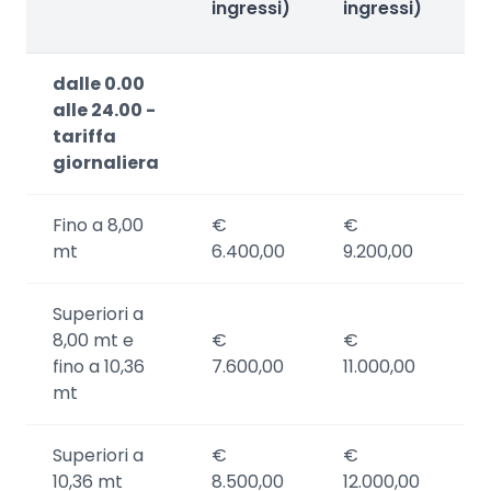
ingressi)
ingressi)
i
dalle 0.00
alle 24.00 -
tariffa
giornaliera
Fino a 8,00
€
€
€
mt
6.400,00
9.200,00
5
Superiori a
8,00 mt e
€
€
€
fino a 10,36
7.600,00
11.000,00
6
mt
Superiori a
€
€
€
10,36 mt
8.500,00
12.000,00
7