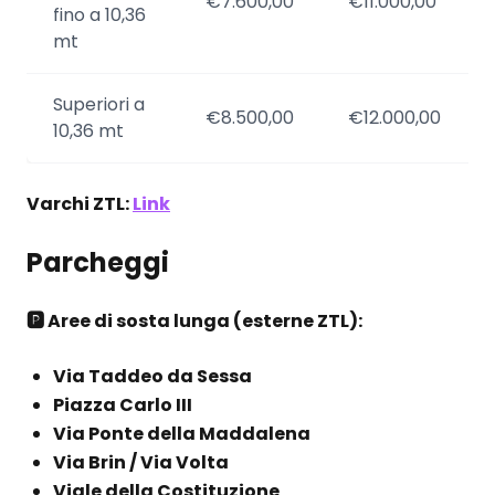
€7.600,00
€11.000,00
fino a 10,36
mt
Superiori a
€8.500,00
€12.000,00
10,36 mt
Varchi ZTL:
Link
Parcheggi
🅿️ Aree di sosta lunga (esterne ZTL):
Via Taddeo da Sessa
Piazza Carlo III
Via Ponte della Maddalena
Via Brin / Via Volta
Viale della Costituzione