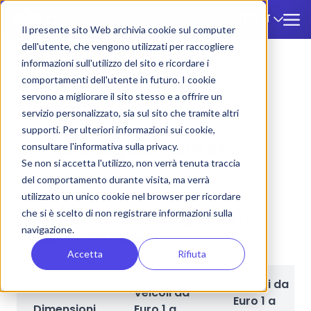
IT
🇮🇹
Il presente sito Web archivia cookie sul computer
dell'utente, che vengono utilizzati per raccogliere
informazioni sull'utilizzo del sito e ricordare i
ZTL
/
Napoli
comportamenti dell'utente in futuro. I cookie
servono a migliorare il sito stesso e a offrire un
Napoli
servizio personalizzato, sia sul sito che tramite altri
supporti. Per ulteriori informazioni sui cookie,
Tariffe e Regolamenti ZTL
consultare l'informativa sulla privacy.
Se non si accetta l'utilizzo, non verrà tenuta traccia
del comportamento durante visita, ma verrà
Per maggiori informazioni:
Link
utilizzato un unico cookie nel browser per ricordare
che si è scelto di non registrare informazioni sulla
Tariffe dal 1° Aprile al 30 Giugno e dal 1°
navigazione.
Settembre al 31 Gennaio
Accetta
Rifiuta
Veicoli da
Veicoli da
Euro 1 a
Dimensioni
Euro 1 a