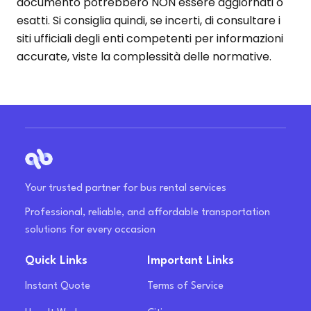
documento potrebbero NON essere aggiornati o
esatti. Si consiglia quindi, se incerti, di consultare i
siti ufficiali degli enti competenti per informazioni
accurate, viste la complessità delle normative.
Your trusted partner for bus rental services
Professional, reliable, and affordable transportation
solutions for every occasion
Quick Links
Important Links
Instant Quote
Terms of Service