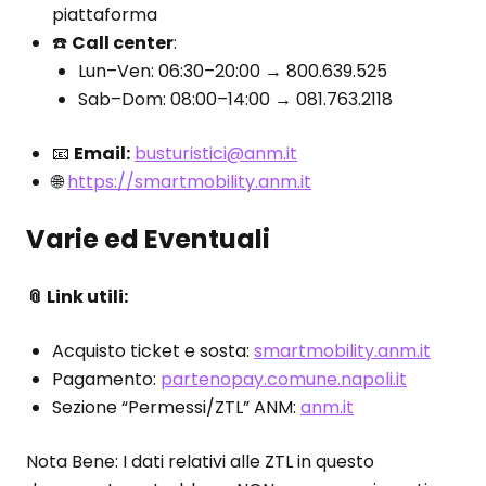
piattaforma
☎️
Call center
:
Lun–Ven: 06:30–20:00 → 800.639.525
Sab–Dom: 08:00–14:00 → 081.763.2118
📧
Email:
busturistici@anm.it
🌐
https://smartmobility.anm.it
Varie ed Eventuali
📎 Link utili:
Acquisto ticket e sosta:
smartmobility.anm.it
Pagamento:
partenopay.comune.napoli.it
Sezione “Permessi/ZTL” ANM:
anm.it
Nota Bene: I dati relativi alle ZTL in questo