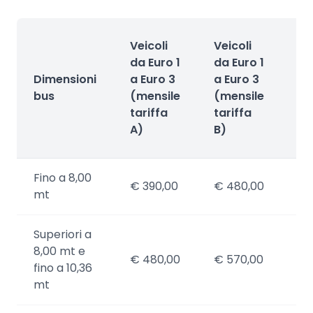
Veicoli
Veicoli
da Euro 1
da Euro 1
Ve
Dimensioni
a Euro 3
a Euro 3
Eu
bus
(mensile
(mensile
Eu
tariffa
tariffa
(a
A)
B)
Fino a 8,00
€ 390,00
€ 480,00
€ 
mt
Superiori a
8,00 mt e
€ 480,00
€ 570,00
€ 
fino a 10,36
mt