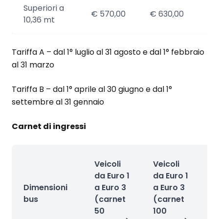
Superiori a
€ 570,00
€ 630,00
€ 
10,36 mt
Tariffa A – dal 1° luglio al 31 agosto e dal 1° febbraio
al 31 marzo
Tariffa B – dal 1° aprile al 30 giugno e dal 1°
settembre al 31 gennaio
Carnet di ingressi
V
Veicoli
Veicoli
d
da Euro 1
da Euro 1
4
Dimensioni
a Euro 3
a Euro 3
5
bus
(carnet
(carnet
(
50
100
5