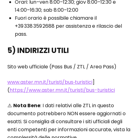
Orari: lun–ven 8:00–12:30; giov 8:00–12:30 e
14:00–16:30; sab 8:00–12:00
Fuori orario è possibile chiamare il
+39 338 359 2688 per assistenza e rilascio del
pass.
5) INDIRIZZI UTILI
Sito web ufficiale (Pass Bus / ZTL / Area Pass)
www.aster.mn.it/turisti/bus‑turistici
]
(
https://www.aster.mn.it/turisti/bus-turistici
⚠️
Nota Bene
: I dati relativi alle ZTL in questo
documento potrebbero NON essere aggiornati o
esatti. Si consiglia di consultare i siti ufficiali degli
enti competenti per informazioni accurate, vista la
complessità delle normative.