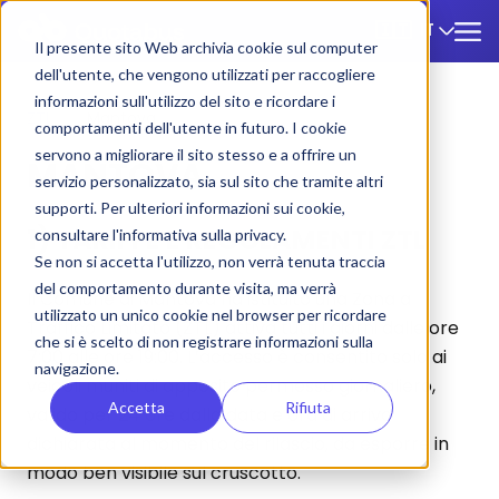
IT
🇮🇹
Il presente sito Web archivia cookie sul computer
dell'utente, che vengono utilizzati per raccogliere
informazioni sull'utilizzo del sito e ricordare i
ZTL
/
Mantova
comportamenti dell'utente in futuro. I cookie
servono a migliorare il sito stesso e a offrire un
MANTOVA
servizio personalizzato, sia sul sito che tramite altri
supporti. Per ulteriori informazioni sui cookie,
1) TARIFFE E REGOLAMENTI ZTL
consultare l'informativa sulla privacy.
Se non si accetta l'utilizzo, non verrà tenuta traccia
del comportamento durante visita, ma verrà
Il Comune di Mantova ha istituito una Zona a
utilizzato un unico cookie nel browser per ricordare
Traffico Limitato (ZTL) attiva tutti i giorni dalle ore
che si è scelto di non registrare informazioni sulla
7:00 alle ore 19:00. L’accesso è consentito solo ai
navigazione.
veicoli muniti di apposito permesso giornaliero,
Accetta
Rifiuta
valido per 24 ore dalla data e ora di arrivo
dichiarata al momento del rilascio, da esporre in
modo ben visibile sul cruscotto.