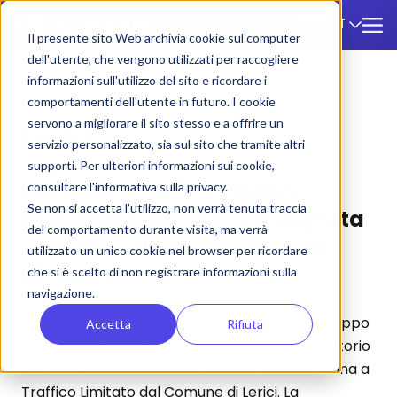
IT
🇮🇹
Il presente sito Web archivia cookie sul computer
dell'utente, che vengono utilizzati per raccogliere
informazioni sull'utilizzo del sito e ricordare i
ZTL
/
Lerici
comportamenti dell'utente in futuro. I cookie
servono a migliorare il sito stesso e a offrire un
Lerici
servizio personalizzato, sia sul sito che tramite altri
supporti. Per ulteriori informazioni sui cookie,
Lerici (SP)Check Point Bus
consultare l'informativa sulla privacy.
Se non si accetta l'utilizzo, non verrà tenuta traccia
Turistici Lerici: Guida Completa
del comportamento durante visita, ma verrà
a Tariffe, ZTL e Procedure di
utilizzato un unico cookie nel browser per ricordare
Accesso
che si è scelto di non registrare informazioni sulla
navigazione.
Stai organizzando una visita a Lerici con un gruppo
Accetta
Rifiuta
in autobus? Prima di entrare in città è obbligatorio
ottenere un'autorizzazione al transito nella Zona a
Traffico Limitato dal Comune di Lerici. La