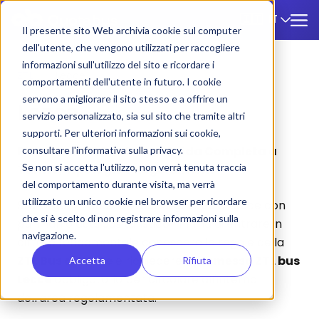
IT
🇮🇹
Il presente sito Web archivia cookie sul computer
dell'utente, che vengono utilizzati per raccogliere
informazioni sull'utilizzo del sito e ricordare i
ZTL
/
Lecce
comportamenti dell'utente in futuro. I cookie
servono a migliorare il sito stesso e a offrire un
Lecce
servizio personalizzato, sia sul sito che tramite altri
supporti. Per ulteriori informazioni sui cookie,
Permesso ZTL Bus Lecce: Guida Completa a
consultare l'informativa sulla privacy.
Se non si accetta l'utilizzo, non verrà tenuta traccia
Tariffe, Tipologie e Regolamenti
del comportamento durante visita, ma verrà
utilizzato un unico cookie nel browser per ricordare
Stai organizzando un tour di gruppo a Lecce con
che si è scelto di non registrare informazioni sulla
pullman o autobus turistico? Prima di entrare in
navigazione.
città, è fondamentale conoscere le regole della
ZTL Bus di Lecce
e richiedere il
permesso ZTL bus
Accetta
Rifiuta
Lecce
obbligatorio per circolare all'interno
dell'area regolamentata.