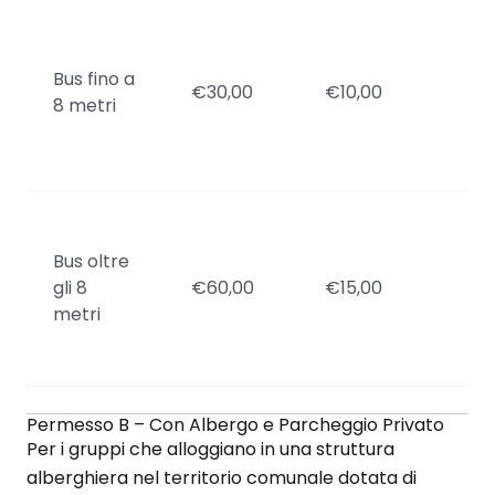
F
o
Bus fino a
d
€30,00
€10,00
8 metri
s
a
p
F
o
Bus oltre
d
gli 8
€60,00
€15,00
s
metri
a
p
Permesso B – Con Albergo e Parcheggio Privato
Per i gruppi che alloggiano in una struttura
alberghiera nel territorio comunale dotata di