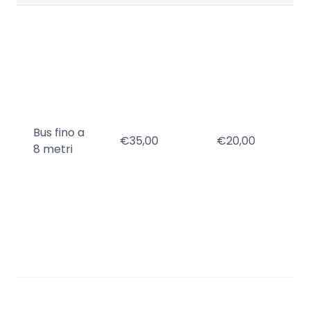
F
a
2
d
g
di
r
Bus fino a
€35,00
€20,00
/
8 metri
0
a
1
d
1
a
2
F