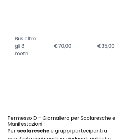
a
2
d
g
di
Bus oltre
r
gli 8
€70,00
€35,00
/
metri
0
a
1
d
1
a
2
Permesso D – Giornaliero per Scolaresche e
Manifestazioni
Per
scolaresche
e gruppi partecipanti a
manifestazioni sportive, sindacali, politiche,