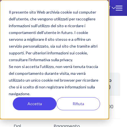
IT
🇮🇹
Il presente sito Web archivia cookie sul computer
dell'utente, che vengono utilizzati per raccogliere
informazioni sull'utilizzo del sito e ricordare i
ZTL
/
Alberobello
comportamenti dell'utente in futuro. I cookie
servono a migliorare il sito stesso e a offrire un
Alberobello
servizio personalizzato, sia sul sito che tramite altri
supporti. Per ulteriori informazioni sui cookie,
Tariffe e Regolamenti ZTL:
consultare l'informativa sulla privacy.
Se non si accetta l'utilizzo, non verrà tenuta traccia
del comportamento durante visita, ma verrà
Modalità di
Costo
utilizzato un unico cookie nel browser per ricordare
Periodo
pagamento
(24h)
che si è scelto di non registrare informazioni sulla
navigazione.
Fino al
Qualsiasi
Accetta
Rifiuta
€50,00
30/09/2024
modalità
Dal
Pagamento