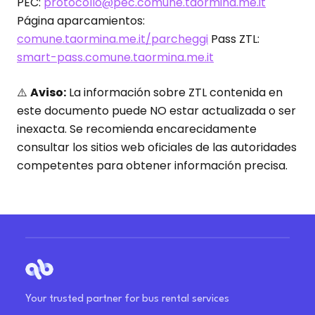
PEC:
protocollo@pec.comune.taormina.me.it
Página aparcamientos:
comune.taormina.me.it/parcheggi
Pass ZTL:
smart-pass.comune.taormina.me.it
⚠️
Aviso:
La información sobre ZTL contenida en
este documento puede NO estar actualizada o ser
inexacta. Se recomienda encarecidamente
consultar los sitios web oficiales de las autoridades
competentes para obtener información precisa.
Your trusted partner for bus rental services