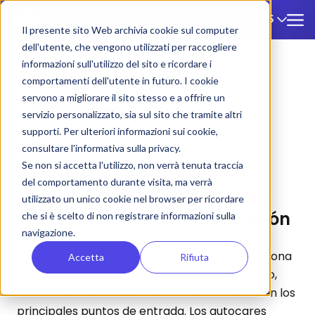
ES
🇪🇸
Il presente sito Web archivia cookie sul computer
dell'utente, che vengono utilizzati per raccogliere
informazioni sull'utilizzo del sito e ricordare i
ZTL
/
Taormina
comportamenti dell'utente in futuro. I cookie
servono a migliorare il sito stesso e a offrire un
Taormina
servizio personalizzato, sia sul sito che tramite altri
supporti. Per ulteriori informazioni sui cookie,
ZTL y Aparcamientos para
consultare l'informativa sulla privacy.
Se non si accetta l'utilizzo, non verrà tenuta traccia
Autobuses Turísticos: Guía
del comportamento durante visita, ma verrà
Completa de Tarifas, Zonas y
utilizzato un unico cookie nel browser per ricordare
Procedimientos de Autorización
che si è scelto di non registrare informazioni sulla
navigazione.
El Municipio de Taormina ha establecido una Zona
Accetta
Rifiuta
de Tráfico Limitado (ZTL) en el centro histórico,
con barreras móviles de acceso controlado en los
principales puntos de entrada. Los autocares