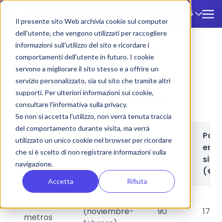
ES
🇪🇸
Il presente sito Web archivia cookie sul computer
dell'utente, che vengono utilizzati per raccogliere
informazioni sull'utilizzo del sito e ricordare i
ZTL
/
San Gimignano
comportamenti dell'utente in futuro. I cookie
servono a migliorare il sito stesso e a offrire un
#San Gimignano
servizio personalizzato, sia sul sito che tramite altri
supporti. Per ulteriori informazioni sui cookie,
Tarifas y regulaciones ZTL
consultare l'informativa sulla privacy.
Se non si accetta l'utilizzo, non verrà tenuta traccia
del comportamento durante visita, ma verrà
Pago
Pag
utilizzato un unico cookie nel browser per ricordare
Longitud
en
en
che si è scelto di non registrare informazioni sulla
del
Temporada
línea
sitio
navigazione.
autobús
(€)
(€)
Accetta
Rifiuta
Baja
> 8
(noviembre-
90
170
metros