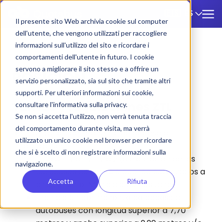
ES
🇪🇸
Il presente sito Web archivia cookie sul computer
dell'utente, che vengono utilizzati per raccogliere
informazioni sull'utilizzo del sito e ricordare i
ZTL
/
Positano
comportamenti dell'utente in futuro. I cookie
servono a migliorare il sito stesso e a offrire un
POSICIÓN
servizio personalizzato, sia sul sito che tramite altri
supporti. Per ulteriori informazioni sui cookie,
Tarifas y regulaciones ZTL
consultare l'informativa sulla privacy.
Se non si accetta l'utilizzo, non verrà tenuta traccia
del comportamento durante visita, ma verrà
Prohibición permanente de acceso a
utilizzato un unico cookie nel browser per ricordare
autobuses:
che si è scelto di non registrare informazioni sulla
Euro 0, Euro 1 y Euro 2 (a excepción de los
navigazione.
autobuses de servicio público autorizados a
Accetta
Rifiuta
circular en el Municipio de Positano).
Prohibición permanente de acceso a
autobuses con longitud superior a 7,70