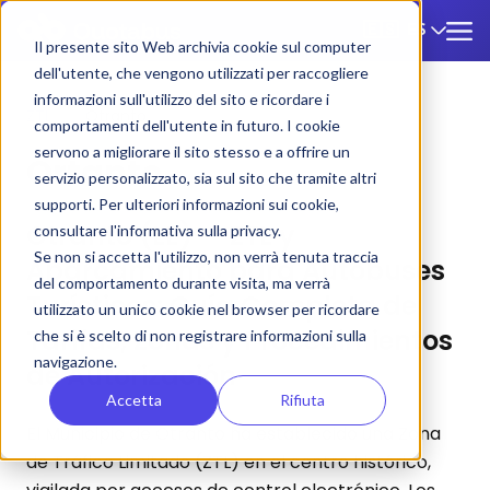
ES
🇪🇸
Il presente sito Web archivia cookie sul computer
dell'utente, che vengono utilizzati per raccogliere
informazioni sull'utilizzo del sito e ricordare i
ZTL
/
Otranto
comportamenti dell'utente in futuro. I cookie
servono a migliorare il sito stesso e a offrire un
Ortanto
servizio personalizzato, sia sul sito che tramite altri
supporti. Per ulteriori informazioni sui cookie,
Otranto (LE) — ZTL y
consultare l'informativa sulla privacy.
Se non si accetta l'utilizzo, non verrà tenuta traccia
Aparcamiento para Autobuses
del comportamento durante visita, ma verrà
Turísticos: Guía Completa de
utilizzato un unico cookie nel browser per ricordare
Tarifas, Zonas y Procedimientos
che si è scelto di non registrare informazioni sulla
navigazione.
de Autorización
Accetta
Rifiuta
El Municipio de Otranto ha establecido una Zona
de Tráfico Limitado (ZTL) en el centro histórico,