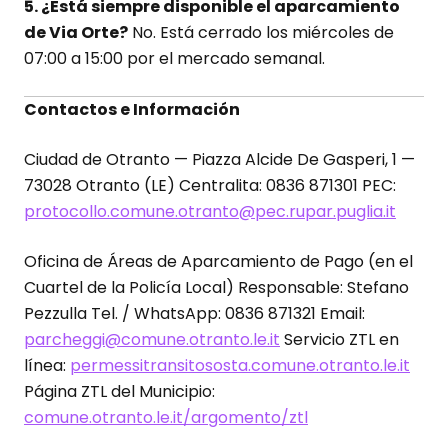
5. ¿Está siempre disponible el aparcamiento
de Via Orte?
No. Está cerrado los miércoles de
07:00 a 15:00 por el mercado semanal.
Contactos e Información
Ciudad de Otranto — Piazza Alcide De Gasperi, 1 —
73028 Otranto (LE) Centralita: 0836 871301 PEC:
protocollo.comune.otranto@pec.rupar.puglia.it
Oficina de Áreas de Aparcamiento de Pago (en el
Cuartel de la Policía Local) Responsable: Stefano
Pezzulla Tel. / WhatsApp: 0836 871321 Email:
parcheggi@comune.otranto.le.it
Servicio ZTL en
línea:
permessitransitososta.comune.otranto.le.it
Página ZTL del Municipio:
comune.otranto.le.it/argomento/ztl