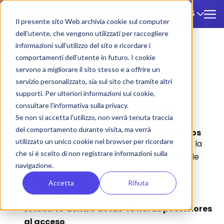
ES
🇪🇸
Il presente sito Web archivia cookie sul computer
dell'utente, che vengono utilizzati per raccogliere
informazioni sull'utilizzo del sito e ricordare i
ZTL
/
Como
comportamenti dell'utente in futuro. I cookie
servono a migliorare il sito stesso e a offrire un
Como
servizio personalizzato, sia sul sito che tramite altri
supporti. Per ulteriori informazioni sui cookie,
Tarifas y regulaciones ZTL:
consultare l'informativa sulla privacy.
Se non si accetta l'utilizzo, non verrà tenuta traccia
del comportamento durante visita, ma verrà
🚌 Acceso a la ZTL para Autobuses Turísticos
utilizzato un unico cookie nel browser per ricordare
Los autobuses turísticos pueden acceder a la
che si è scelto di non registrare informazioni sulla
Como ZTL
sólo si transportan huéspedes de
navigazione.
hoteles ubicados
en la ZTL o en las
inmediaciones
.
Accetta
Rifiuta
La autorización es gratuita
y debe
solicitarse
dentro de las 48 horas posteriores
al acceso
.