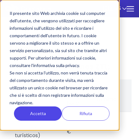
ES
🇪🇸
Il presente sito Web archivia cookie sul computer
dell'utente, che vengono utilizzati per raccogliere
informazioni sull'utilizzo del sito e ricordare i
ZTL
/
Arezzo
comportamenti dell'utente in futuro. I cookie
servono a migliorare il sito stesso e a offrire un
Arezzo
servizio personalizzato, sia sul sito che tramite altri
supporti. Per ulteriori informazioni sui cookie,
Tarifas y regulaciones ZTL:
consultare l'informativa sulla privacy.
Se non si accetta l'utilizzo, non verrà tenuta traccia
del comportamento durante visita, ma verrà
Tarifa
utilizzato un unico cookie nel browser per ricordare
Tarifa
Pa
Aparcamiento
por
che si è scelto di non registrare informazioni sulla
mínima
mí
hora
navigazione.
Accetta
Rifiuta
Via Rossellino
0,00
(Autobuses
50,00 €
24
€
turísticos)