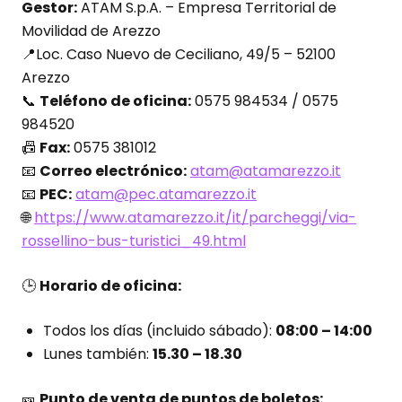
Gestor:
ATAM S.p.A. – Empresa Territorial de
Movilidad de Arezzo
📍Loc. Caso Nuevo de Ceciliano, 49/5 – 52100
Arezzo
📞
Teléfono de oficina:
0575 984534 / 0575
984520
📠
Fax:
0575 381012
📧
Correo electrónico:
atam@atamarezzo.it
📧
PEC:
atam@pec.atamarezzo.it
🌐
https://www.atamarezzo.it/it/parcheggi/via-
rossellino-bus-turistici_49.html
🕒
Horario de oficina:
Todos los días (incluido sábado):
08:00 – 14:00
Lunes también:
15.30 – 18.30
🎫
Punto de venta de puntos de boletos: