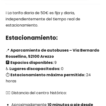
ℹ️ La tarifa diaria de 50€ es fija y diaria,
independientemente del tiempo real de
estacionamiento.
Estacionamiento:
📍
Aparcamiento de autobuses – Via Bernardo
Rossellino, 52100 Arezzo
🅿️
Espacios disponibles:
9
♿
Lugares discapacitados:
0
⏱️
Estacionamiento máximo permitido:
24
horas
🚶‍♂️ Distancia del centro histórico:
Aproximadamente
10 minutos a pie desde