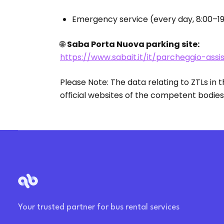
Emergency service (every day, 8:00–19
🌐
Saba Porta Nuova parking site:
https://www.sabait.it/it/parcheggio-as
Please Note: The data relating to ZTLs in 
official websites of the competent bodies
Your trusted partner for bus rental services