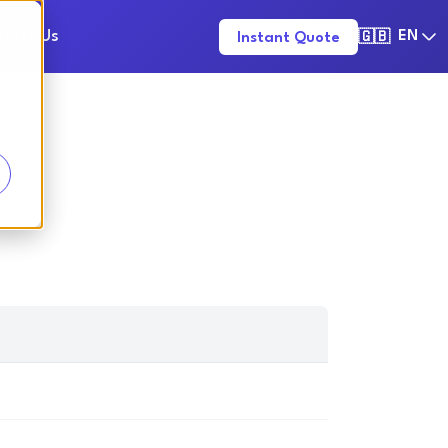
tact Us
EN
Instant Quote
🇬🇧