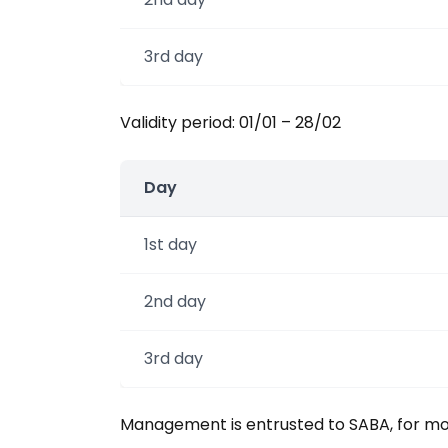
3rd day
Validity period: 01/01 – 28/02
Day
1st day
2nd day
3rd day
Management is entrusted to SABA, for mo