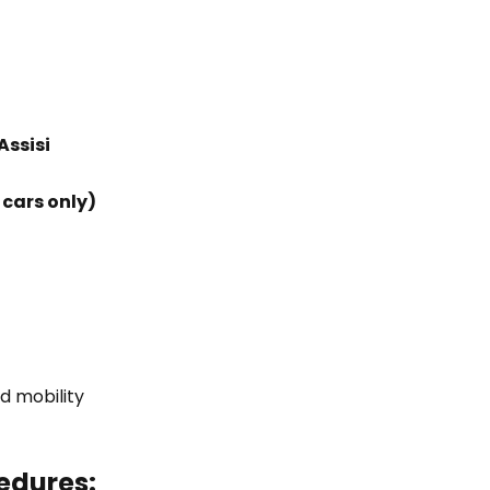
Assisi
 cars only)
d mobility
edures: