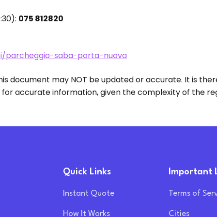
:30):
075 812820
sisi/parcheggio-saba-porta-nuova
this document may NOT be updated or accurate. It is theref
 for accurate information, given the complexity of the reg
Quick Links
Important 
Instant Quote
Terms of Ser
How It Works
Cities