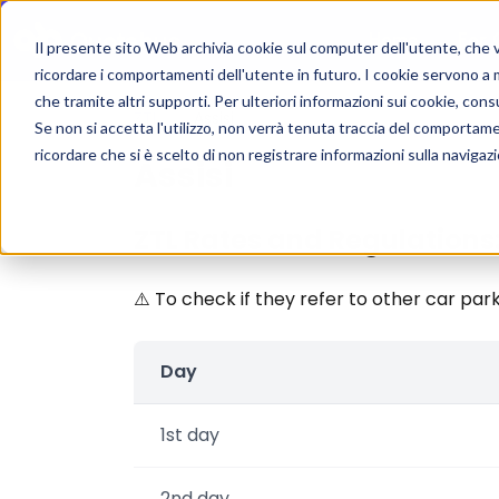
Home
For 
Il presente sito Web archivia cookie sul computer dell'utente, che ven
ricordare i comportamenti dell'utente in futuro. I cookie servono a mig
che tramite altri supporti. Per ulteriori informazioni sui cookie, consu
ZTL
/
Assisi
Se non si accetta l'utilizzo, non verrà tenuta traccia del comportam
ricordare che si è scelto di non registrare informazioni sulla navigaz
Assisi
ZTL Rates and Regulations
⚠️ To check if they refer to other car parks 
Day
1st day
2nd day