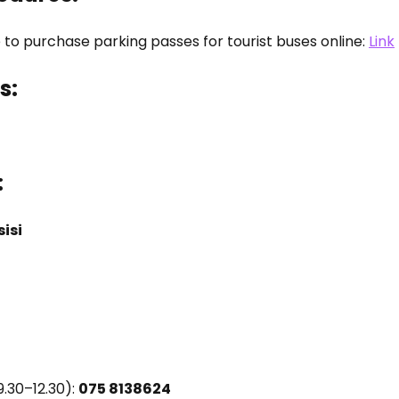
ble to purchase parking passes for tourist buses online:
Link
s:
:
sisi
9.30–12.30):
075 8138624