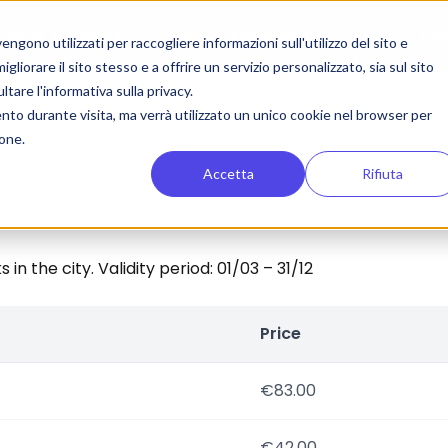
Group Travelers
For Bus Companies
ZTL
Con
gono utilizzati per raccogliere informazioni sull'utilizzo del sito e
liorare il sito stesso e a offrire un servizio personalizzato, sia sul sito
ltare l'informativa sulla privacy.
ento durante visita, ma verrà utilizzato un unico cookie nel browser per
ione.
Accetta
Rifiuta
:
in the city. Validity period: 01/03 – 31/12
Price
€83.00
€42.00