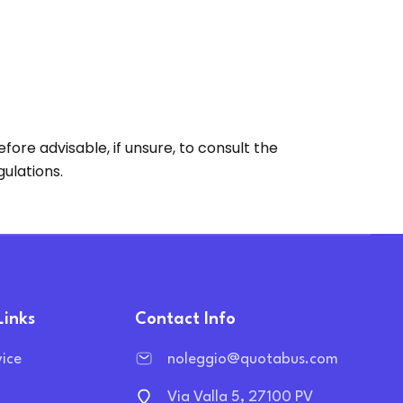
ore advisable, if unsure, to consult the
ulations.
Links
Contact Info
vice
noleggio@quotabus.com
Via Valla 5, 27100 PV